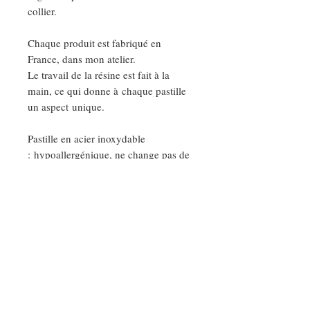
collier.
Chaque produit est fabriqué en
France, dans mon atelier.
Le travail de la résine est fait à la
main, ce qui donne à chaque pastille
un aspect unique.
Pastille en acier inoxydable
: hypoallergénique, ne change pas de
couleurs, ne ternit pas et s'entretient
facilement.
DEMANDE SPÉCIALE
Nos ateliers