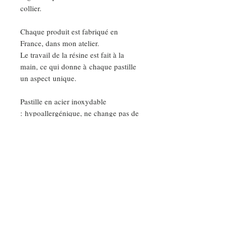
collier.
Chaque produit est fabriqué en
France, dans mon atelier.
Le travail de la résine est fait à la
main, ce qui donne à chaque pastille
un aspect unique.
Pastille en acier inoxydable
: hypoallergénique, ne change pas de
couleurs, ne ternit pas et s'entretient
facilement.
DEMANDE SPÉCIALE
Nos ateliers