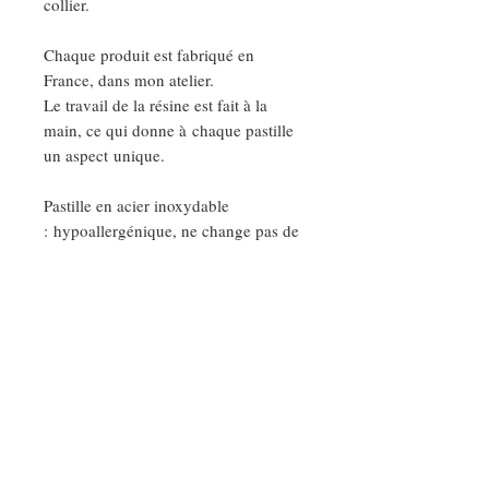
collier.
Chaque produit est fabriqué en
France, dans mon atelier.
Le travail de la résine est fait à la
main, ce qui donne à chaque pastille
un aspect unique.
Pastille en acier inoxydable
: hypoallergénique, ne change pas de
couleurs, ne ternit pas et s'entretient
facilement.
DEMANDE SPÉCIALE
Nos ateliers