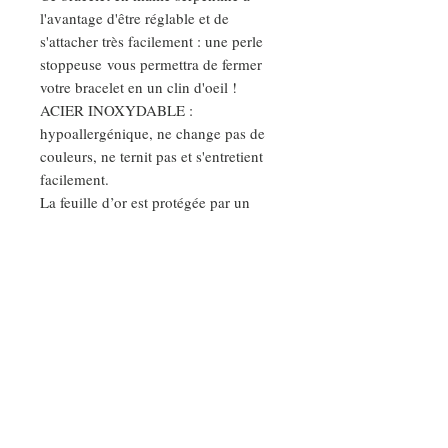
l'avantage d'être réglable et de
s'attacher très facilement : une perle
stoppeuse vous permettra de fermer
votre bracelet en un clin d'oeil !
ACIER INOXYDABLE :
hypoallergénique, ne change pas de
couleurs, ne ternit pas et s'entretient
facilement.
La feuille d’or est protégée par un
vernis protecteur.
Existe aussi en d'autres coloris.
DEMANDE SPÉCIALE
Nos ateliers