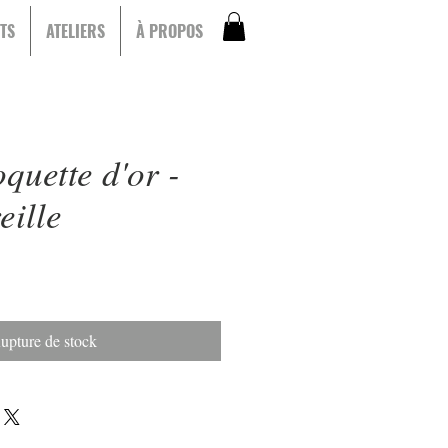
TS
ATELIERS
À PROPOS
quette d'or -
eille
upture de stock