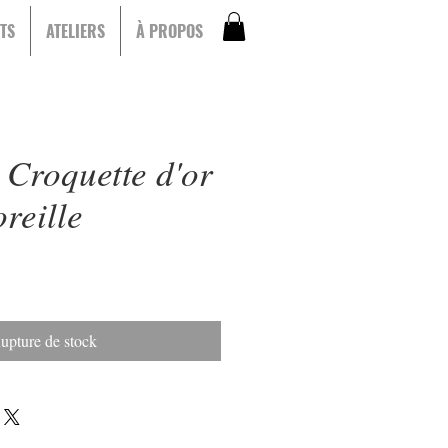
TS
ATELIERS
À PROPOS
 Croquette d'or
oreille
upture de stock