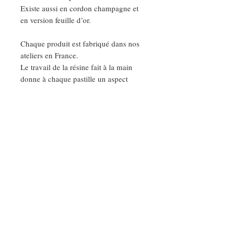
Existe aussi en cordon champagne et
en version feuille d’or.
Chaque produit est fabriqué dans nos
ateliers en France.
Le travail de la résine fait à la main
donne à chaque pastille un aspect
unique.
Conseils d'entretien :
Eviter le contact avec l'eau, les
parfums, les produits cosmétiques et
nettoyer vos bijoux avec un chiffon
sec et doux.
Ainsi vous garderez votre bijoux très
longtemps.