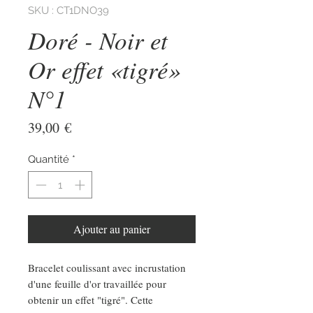
SKU : CT1DNO39
Doré - Noir et
Or effet «tigré»
N°1
Prix
39,00 €
Quantité
*
Ajouter au panier
Bracelet coulissant avec incrustation
d'une feuille d'or travaillée pour
obtenir un effet "tigré". Cette