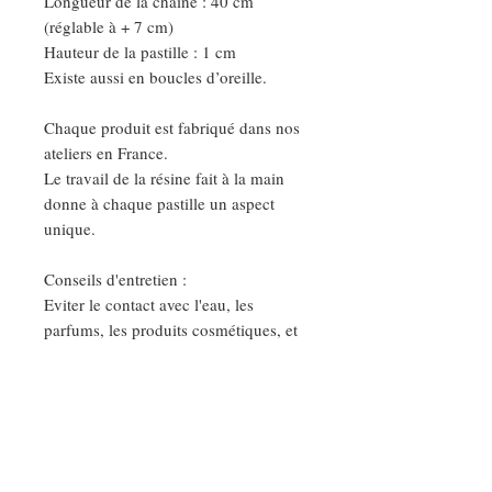
Longueur de la chaine : 40 cm
(réglable à + 7 cm)
Hauteur de la pastille : 1 cm
Existe aussi en boucles d’oreille.
Chaque produit est fabriqué dans nos
ateliers en France.
Le travail de la résine fait à la main
donne à chaque pastille un aspect
unique.
Conseils d'entretien :
Eviter le contact avec l'eau, les
parfums, les produits cosmétiques, et
nettoyer vos bijoux avec un chiffon
sec et doux.
Ainsi vous garderez votre bijoux très
longtemps.