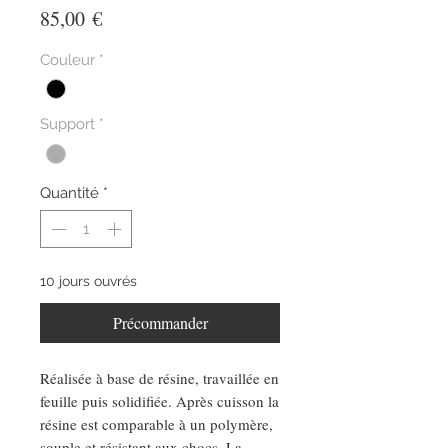
Prix
85,00 €
Couleur
*
Support
*
Quantité
*
10 jours ouvrés
Précommander
Réalisée à base de résine, travaillée en
feuille puis solidifiée. Après cuisson la
résine est comparable à un polymère,
souple et résistant aux chocs. La