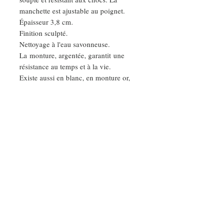
manchette est ajustable au poignet.
Épaisseur 3,8 cm.
Finition sculpté.
Nettoyage à l'eau savonneuse.
La monture, argentée, garantit une
résistance au temps et à la vie.
Existe aussi en blanc, en monture or,
et en épaisseur S et M.
DEMANDE SPÉCIALE
Nos ateliers
RENCONTRONS-NOUS DANS NOS ATELIERS :