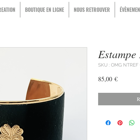
EATION
BOUTIQUE EN LIGNE
NOUS RETROUVER
ÉVÈNEMEN
Estampe 
SKU : OMG NTREF
Prix
85,00 €
R