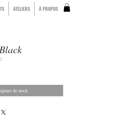
TS
ATELIERS
À PROPOS
Black
 C
upture de stock