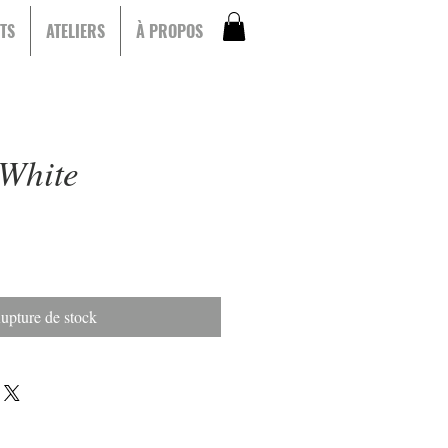
TS
ATELIERS
À PROPOS
White
upture de stock