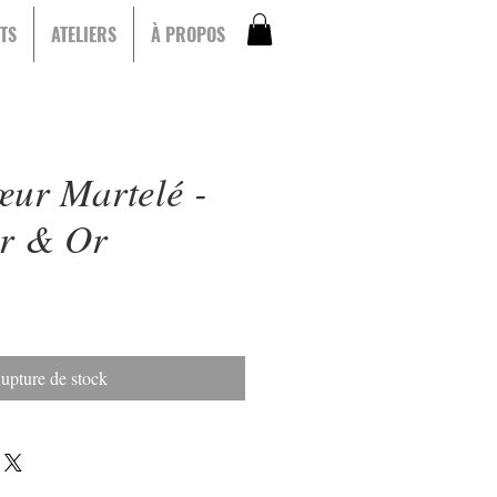
TS
ATELIERS
À PROPOS
ur Martelé -
ir & Or
upture de stock