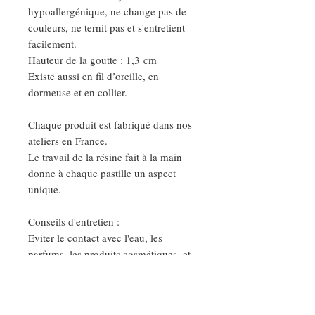
hypoallergénique, ne change pas de
couleurs, ne ternit pas et s'entretient
facilement.
Hauteur de la goutte : 1,3 cm
Existe aussi en fil d’oreille, en
dormeuse et en collier.
Chaque produit est fabriqué dans nos
ateliers en France.
Le travail de la résine fait à la main
donne à chaque pastille un aspect
unique.
Conseils d'entretien :
Eviter le contact avec l'eau, les
parfums, les produits cosmétiques, et
nettoyer vos bijoux avec un chiffon
sec et doux.
Ainsi vous garderez votre bijoux très