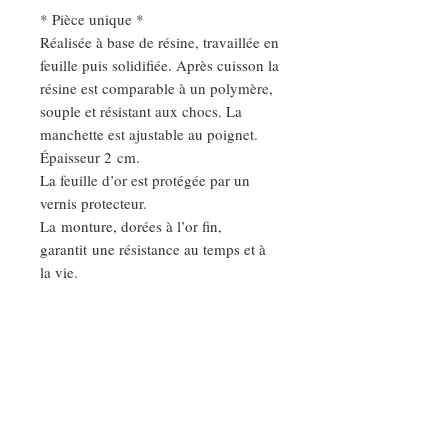
* Pièce unique *
Réalisée à base de résine, travaillée en
feuille puis solidifiée. Après cuisson la
résine est comparable à un polymère,
souple et résistant aux chocs. La
manchette est ajustable au poignet.
Épaisseur 2 cm.
La feuille d’or est protégée par un
vernis protecteur.
La monture, dorées à l’or fin,
garantit une résistance au temps et à
la vie.
Existe aussi en blanc, en monture
argent, et en épaisseur S et L.
Base laiton. Garanti sans nickel.
DEMANDE SPÉCIALE