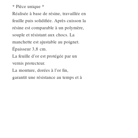
* Pièce unique *
Réalisée à base de résine, travaillée en
feuille puis solidifiée. Après cuisson la
résine est comparable à un polymère,
souple et résistant aux chocs. La
manchette est ajustable au poignet.
Épaisseur 3,8 cm.
La feuille d’or est protégée par un
vernis protecteur.
La monture, dorées à l’or fin,
garantit une résistance au temps et à
la vie.
Existe aussi en blanc, en monture
argent, et en épaisseur S et M.
DEMANDE SPÉCIALE