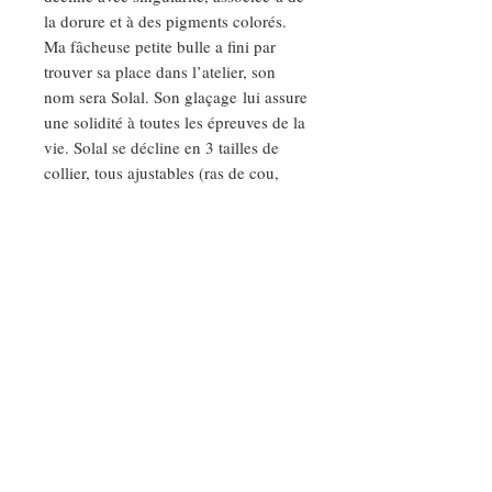
la dorure et à des pigments colorés.
Ma fâcheuse petite bulle a fini par
trouver sa place dans l’atelier, son
nom sera Solal. Son glaçage lui assure
une solidité à toutes les épreuves de la
vie. Solal se décline en 3 tailles de
collier, tous ajustables (ras de cou,
princesse, sautoir) et en boucle
d’oreille.
Solal, c’est l’histoire d’une rencontre
non maîtrisée avec la matière.
C’est l’histoire d’un heureux hasard
parce que « La création a toujours
besoin de hasard »