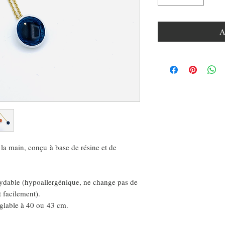
A
a main, conçu à base de résine et de
xydable (hypoallergénique, ne change pas de
t facilement).
églable à 40 ou 43 cm.