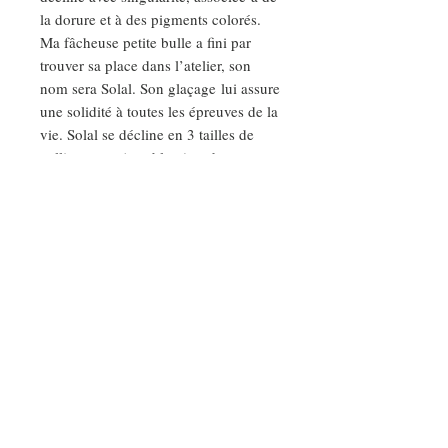
la dorure et à des pigments colorés.
Ma fâcheuse petite bulle a fini par
trouver sa place dans l’atelier, son
nom sera Solal. Son glaçage lui assure
une solidité à toutes les épreuves de la
vie. Solal se décline en 3 tailles de
collier, tous ajustables (ras de cou,
princesse, sautoir) et en boucle
d’oreille.
Solal, c’est l’histoire d’une rencontre
non maîtrisée avec la matière.
C’est l’histoire d’un heureux hasard
parce que « La création a toujours
besoin de hasard »
DEMANDE SPÉCIALE