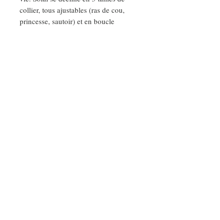
collier, tous ajustables (ras de cou,
princesse, sautoir) et en boucle
d’oreille.
Solal, c’est l’histoire d’une rencontre
non maîtrisée avec la matière.
C’est l’histoire d’un heureux hasard
parce que « La création a toujours
besoin de hasard »
DEMANDE SPÉCIALE
Nos ateliers
RENCONTRONS-NOUS DANS NOS ATELIERS :