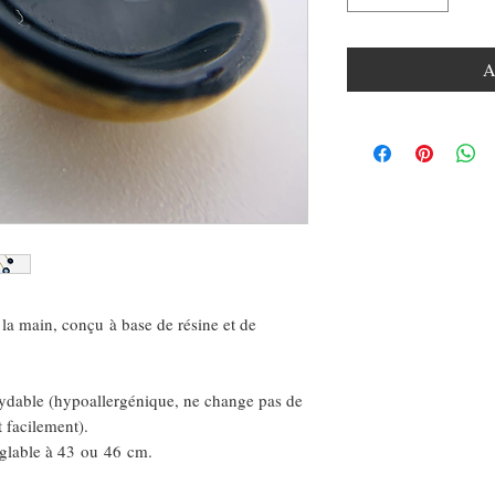
A
a main, conçu à base de résine et de
xydable (hypoallergénique, ne change pas de
t facilement).
églable à 43 ou 46 cm.