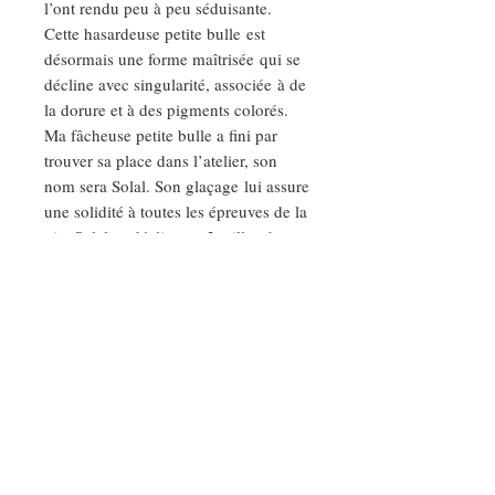
l’ont rendu peu à peu séduisante.
Cette hasardeuse petite bulle est
désormais une forme maîtrisée qui se
décline avec singularité, associée à de
la dorure et à des pigments colorés.
Ma fâcheuse petite bulle a fini par
trouver sa place dans l’atelier, son
nom sera Solal. Son glaçage lui assure
une solidité à toutes les épreuves de la
vie. Solal se décline en 3 tailles de
collier, tous ajustables (ras de cou,
princesse, sautoir) et en boucle
d’oreille.
Solal, c’est l’histoire d’une rencontre
non maîtrisée avec la matière.
C’est l’histoire d’un heureux hasard
parce que « La création a toujours
besoin de hasard »