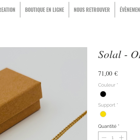
EATION
BOUTIQUE EN LIGNE
NOUS RETROUVER
ÉVÈNEMEN
Solal - 
Prix
71,00 €
Couleur
*
Support
*
Quantité
*