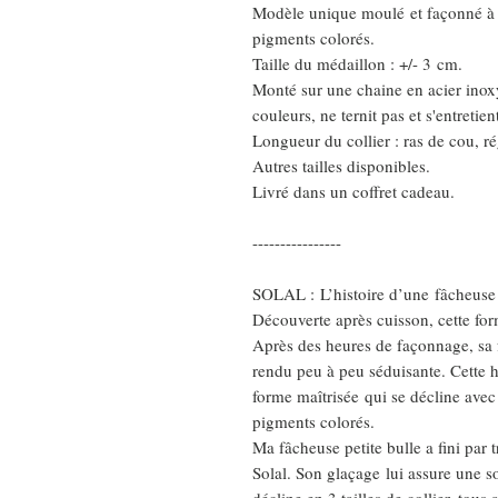
Modèle unique moulé et façonné à l
pigments colorés.
Taille du médaillon : +/- 3 cm.
Monté sur une chaine en acier ino
couleurs, ne ternit pas et s'entretien
Longueur du collier : ras de cou, r
Autres tailles disponibles.
Livré dans un coffret cadeau.
----------------
SOLAL : L’histoire d’une fâcheuse
Découverte après cuisson, cette for
Après des heures de façonnage, sa fr
rendu peu à peu séduisante. Cette h
forme maîtrisée qui se décline avec 
pigments colorés.
Ma fâcheuse petite bulle a fini par 
Solal. Son glaçage lui assure une sol
décline en 3 tailles de collier, tous 