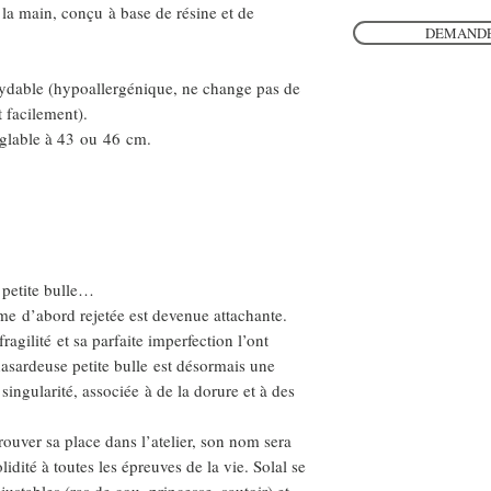
a main, conçu à base de résine et de
DEMANDE
xydable (hypoallergénique, ne change pas de
t facilement).
églable à 43 ou 46 cm.
 petite bulle…
me d’abord rejetée est devenue attachante.
agilité et sa parfaite imperfection l’ont
asardeuse petite bulle est désormais une
singularité, associée à de la dorure et à des
trouver sa place dans l’atelier, son nom sera
idité à toutes les épreuves de la vie. Solal se
ajustables (ras de cou, princesse, sautoir) et