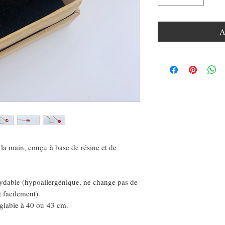
A
a main, conçu à base de résine et de
xydable (hypoallergénique, ne change pas de
t facilement).
églable à 40 ou 43 cm.