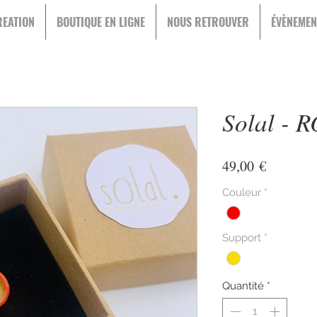
EATION
BOUTIQUE EN LIGNE
NOUS RETROUVER
ÉVÈNEMEN
Solal - 
Prix
49,00 €
Couleur
*
Support
*
Quantité
*