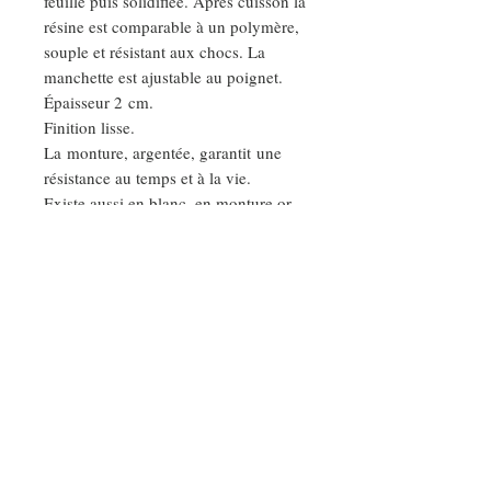
feuille puis solidifiée. Après cuisson la
résine est comparable à un polymère,
souple et résistant aux chocs. La
manchette est ajustable au poignet.
Épaisseur 2 cm.
Finition lisse.
La monture, argentée, garantit une
résistance au temps et à la vie.
Existe aussi en blanc, en monture or,
et en épaisseur S et L.
DEMANDE SPÉCIALE
Nos ateliers