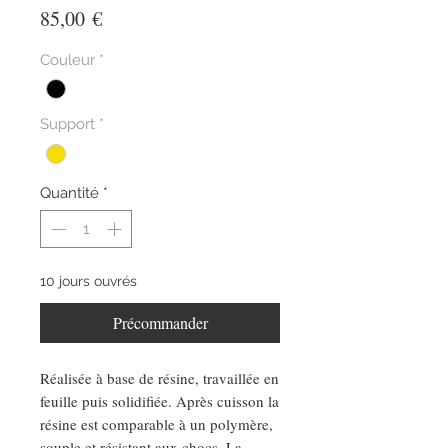
Prix
85,00 €
Couleur
*
Support
*
Quantité
*
10 jours ouvrés
Précommander
Réalisée à base de résine, travaillée en
feuille puis solidifiée. Après cuisson la
résine est comparable à un polymère,
souple et résistant aux chocs. La