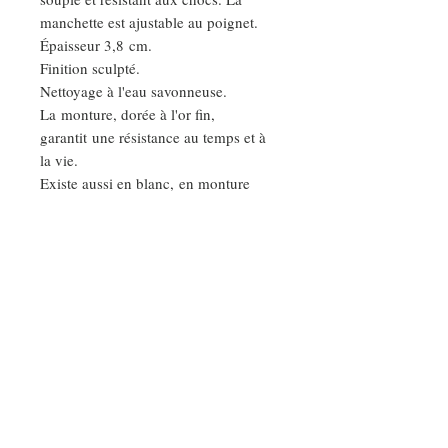
manchette est ajustable au poignet.
Épaisseur 3,8 cm.
Finition sculpté.
Nettoyage à l'eau savonneuse.
La monture, dorée à l'or fin,
garantit une résistance au temps et à
la vie.
Existe aussi en blanc, en monture
argent, et en épaisseur S et M.
Base laiton. Garanti sans nickel.
DEMANDE SPÉCIALE
Nos ateliers