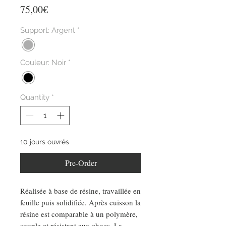
Price
75,00€
Support: Argent
*
Couleur: Noir
*
Quantity
*
10 jours ouvrés
Pre-Order
Réalisée à base de résine, travaillée en
feuille puis solidifiée. Après cuisson la
résine est comparable à un polymère,
souple et résistant aux chocs. La