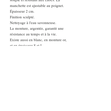
manchette est ajustable au poignet.
Épaisseur 2 cm.
Finition sculpté.
Nettoyage à l'eau savonneuse.
La monture, argentée, garantit une
résistance au temps et à la vie.
Existe aussi en blanc, en monture or,
et en épaisseur S et L.
Base laiton. Garanti sans nickel.
DEMANDE SPÉCIALE
Nos ateliers
RENCONTRONS-NOUS DANS NOS ATELIERS :