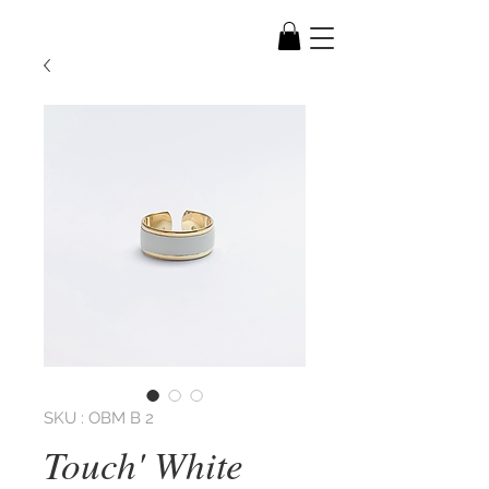
SKU : OBM B 2
Touch' White